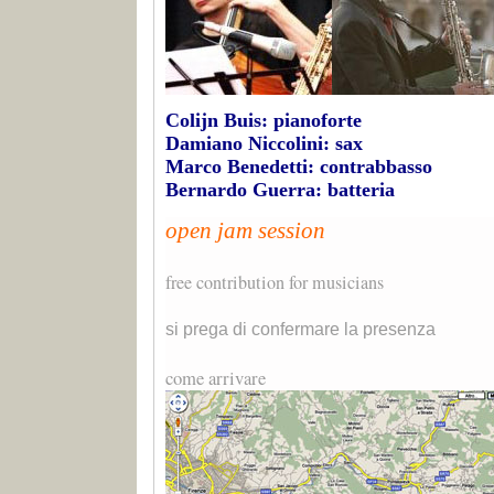
Colijn Buis: pianoforte
Damiano Niccolini: sax
Marco Benedetti: contrabbasso
Bernardo Guerra: batteria
open jam session
free contribution for musicians
si prega di confermare la presenza
come arrivare