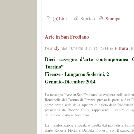
(p)Link
Storico
Stampa
Arte in San Frediano
andy
Pittura
Di
(del 13/01/2014 @ 17:42:54, in
, 
Dieci rassegne d’arte contemporanea C
Torrino”
Firenze - Lungarno Soderini, 2
Gennaio-Dicembre 2014
La rassegna “Arte in San Frediano” si svolgerà nella sala inc
Rondinella del Torrino di Firenze presso la porta a San 
come prima sede della squadra di calcio della Rondinella 
presieduta da Roberto Ciulli, rappresenta il centro di a
dell'antico quartiere fiorentino.
La manifestazione è ideata e diretta dal giornalista Fabriz
d'arte Roberta Fiorini e Daniela Pronestì, con il patrocin