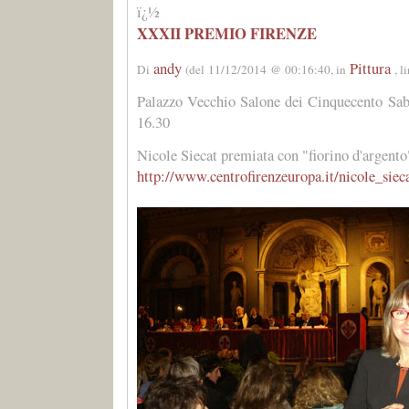
ï¿½
XXXII PREMIO FIRENZE
andy
Pittura
Di
(del 11/12/2014 @ 00:16:40, in
, 
Palazzo Vecchio Salone dei Cinquecento Sab
16.30
Nicole Siecat premiata con "fiorino d'argento"
http://www.centrofirenzeuropa.it/nicole_siec