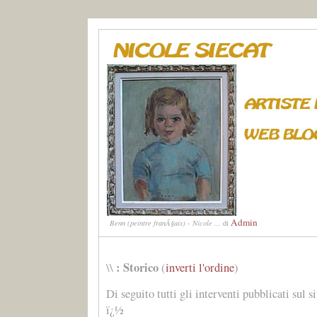
Admin
Benn (peintre franÃ§ais) - Nicole ...
di
: Storico
\\
(
inverti l'ordine
)
Di seguito tutti gli interventi pubblicati sul s
ï¿½