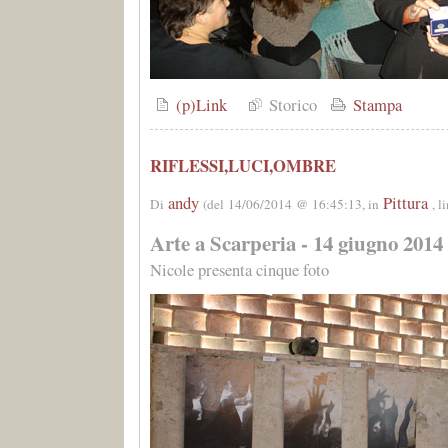
(p)Link
Storico
Stampa
RIFLESSI,LUCI,OMBRE
andy
Pittura
Di
(del 14/06/2014 @ 16:45:13, in
, 
Arte a Scarperia - 14 giugno 2014
Nicole presenta cinque foto