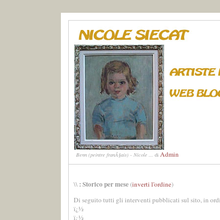
Admin
Benn (peintre franÃ§ais) - Nicole ...
di
: Storico per mese
\\
(
inverti l'ordine
)
Di seguito tutti gli interventi pubblicati sul sito, in or
ï¿½
ï¿½