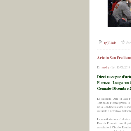
(p)Link
St
Arte in San Fredian
andy
Di
(del 13/01/2014
Dieci rassegne d’ar
Firenze - Lungarno S
Gennaio-Dicembre 
La rassegna “Arte in San Fr
Torrino di Firenze presso la
della Rondinella e dei Bianch
culturale e ricreativo dell'ant
La manifestazione è ideata e 
Daniela Pronestì, con il pa
associazioni Circolo Rondine