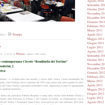
Agosto 2010
Settembre 20
Ottobre 2010
Novembre 20
Dicembre 20
Gennaio 201
Febbraio 201
Marzo 2011
orico
Stampa
Aprile 2011
Maggio 2011
Giugno 2011
o
Luglio 2011
Agosto 2011
Pittura
 @ 17:42:54, in
, linkato 1860 volte)
Settembre 20
Ottobre 2011
te contemporanea Circolo “Rondinella del Torrino”
Novembre 20
oderini, 2
Dicembre 20
2014
Gennaio 201
Febbraio 201
ediano” si svolgerà nella sala incontri e ristoro dello storico Circolo Rondinella del
Marzo 2012
 porta a San Frediano (dove è presente dal 1952 come prima sede della squadra di calcio
Aprile 2012
i del Calcio Storico); presieduta da Roberto Ciulli, rappresenta il centro di aggregazione
ico quartiere fiorentino.
Maggio 2012
Giugno 2012
diretta dal giornalista Fabrizio Borghini e curata dalle critiche d'arte Roberta Fiorini e
Luglio 2012
trocinio della Provincia di Firenze e del Comune di Firenze, in collaborazione con le
Agosto 2012
lla del Torrino e Simultanea Spazi d'Arte. Sono previste nel corso dell'anno 2014 dieci