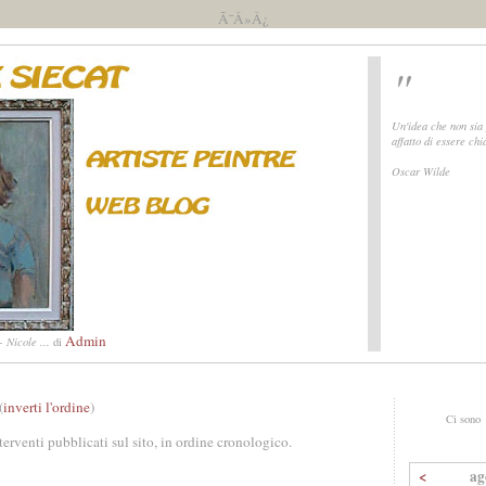
Ã¯Â»Â¿
"
Un'idea che non sia
affatto di essere ch
Oscar Wilde
Admin
 Nicole ...
di
(
inverti l'ordine
)
Ci sono
nterventi pubblicati sul sito, in ordine cronologico.
<
ag