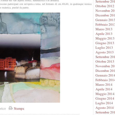
irenze nei vari aspetti storici, naturalistici e di attualità.
Settembre 20
possono partecipare con un'opera a tema, nel formato di cm.40x40, in qualunque tecnica
Ottobre 2012
a o materica, purché da parete.
Novembre 20
Dicembre 20
Gennaio 201
Febbraio 201
Marzo 2013
Aprile 2013
Maggio 2013
Giugno 2013
Luglio 2013
Agosto 2013
Settembre 20
Ottobre 2013
Novembre 20
Dicembre 20
Gennaio 201
Febbraio 201
Marzo 2014
Aprile 2014
Maggio 2014
Giugno 2014
Luglio 2014
Agosto 2014
orico
Stampa
Settembre 20