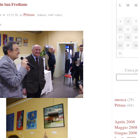
in San Frediano
L
M
M
Pittura
4 @ 12:51:50, in
, linkato 1449 volte)
3
4
5
a
10
11
12
17
18
19
24
25
26
31
Cerca p
musica
(29)
Pittura
(44)
Aprile 2008
Maggio 2008
Giugno 2008