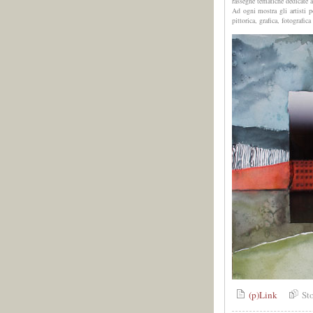
rassegne tematiche dedicate a F
Ad ogni mostra gli artisti 
pittorica, grafica, fotografic
(p)Link
St