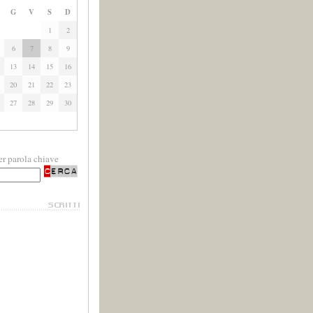
G
V
S
D
1
2
6
7
8
9
13
14
15
16
20
21
22
23
27
28
29
30
er parola chiave