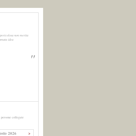
 pericolosa non merita
iamata idea
"
persone collegate
osto 2026
>