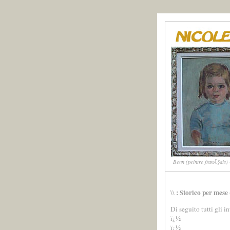
Benn (peintre franÃ§ais) -
: Storico per mese
\\
Di seguito tutti gli i
ï¿½
ï¿½