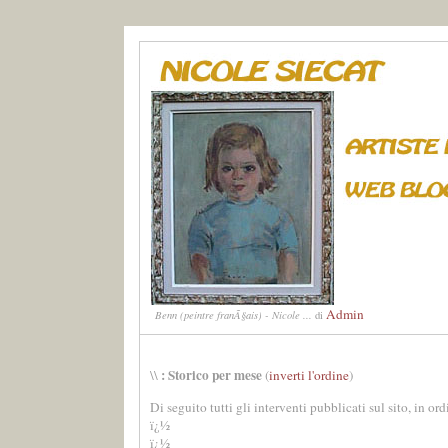
Admin
Benn (peintre franÃ§ais) - Nicole ...
di
: Storico per mese
\\
(
inverti l'ordine
)
Di seguito tutti gli interventi pubblicati sul sito, in or
ï¿½
ï¿½