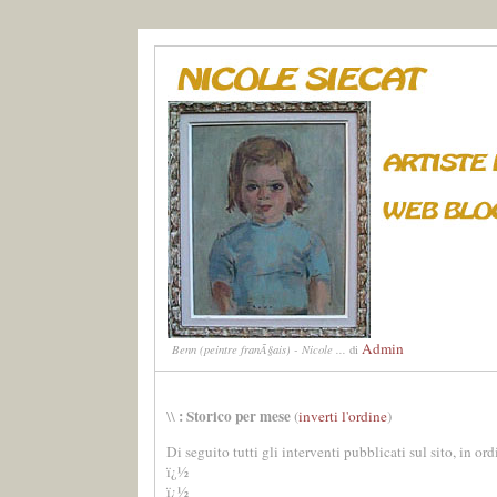
Admin
Benn (peintre franÃ§ais) - Nicole ...
di
: Storico per mese
\\
(
inverti l'ordine
)
Di seguito tutti gli interventi pubblicati sul sito, in or
ï¿½
ï¿½