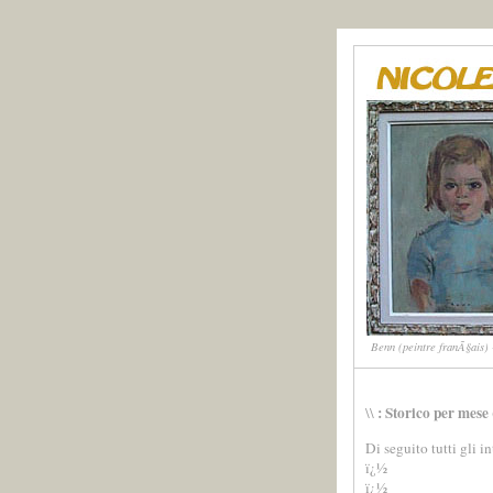
Benn (peintre franÃ§ais) -
: Storico per mese
\\
Di seguito tutti gli i
ï¿½
ï¿½