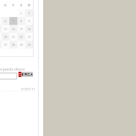
G
V
S
D
1
2
6
7
8
9
13
14
15
16
20
21
22
23
27
28
29
30
r parola chiave