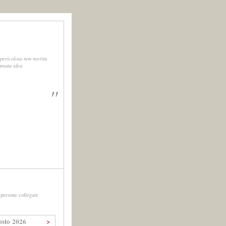
 pericolosa non merita
iamata idea
"
persone collegate
osto 2026
>