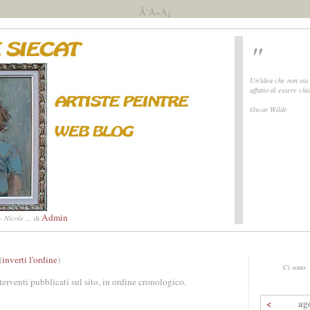
Ã¯Â»Â¿
"
Un'idea che non sia
affatto di essere ch
Oscar Wilde
Admin
 Nicole ...
di
(
inverti l'ordine
)
Ci sono
nterventi pubblicati sul sito, in ordine cronologico.
<
ag