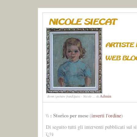
Admin
Benn (peintre franÃ§ais) - Nicole ...
di
: Storico per mese
\\
(
inverti l'ordine
)
Di seguito tutti gli interventi pubblicati sul s
ï¿½