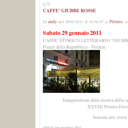
ï¿½
CAFFE' GIUBBE ROSSE
andy
Pittura
Di
(del 28/01/2011 @ 16:56:07, in
, 
Sabato 29 gennaio 2011
CAFFE' STORICO LETTERARIO "GIUBB
Piazza della Repubblica - Firenze
Inaugurazione della mostra delle o
XXVIII Premio Fire
Sezione arti visive
artisti in mostra alle