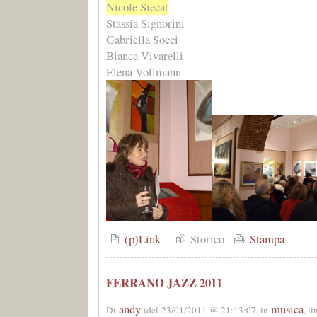
Nicole Siecat
Stassia Signorini
Gabriella Socci
Bianca Vivarelli
Elena Vollmann
(p)Link
Storico
Stampa
FERRANO JAZZ 2011
andy
musica
Di
(del 23/01/2011 @ 21:13:07, in
, l