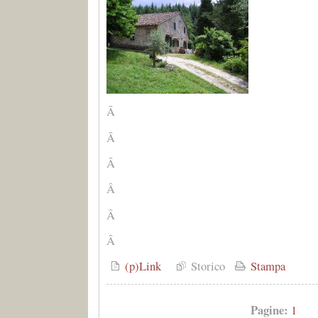
Â
Â
Â
Â
Â
Â
(p)Link
Storico
Stampa
Pagine:
1