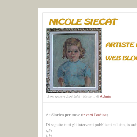
Admin
Benn (peintre franÃ§ais) - Nicole ...
di
: Storico per mese
\\
(
inverti l'ordine
)
Di seguito tutti gli interventi pubblicati sul sito, in or
ï¿½
ï¿½