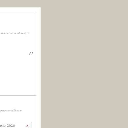
ulement un sentiment, il
"
persone collegate
osto 2026
>