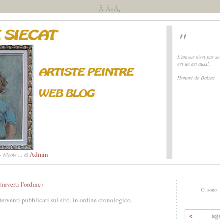
Ã¯Â»Â¿
"
L'amour n'est pas se
est un art aussi.
Honoré de Balzac
Admin
 Nicole ...
di
(
inverti l'ordine
)
Ci sono
nterventi pubblicati sul sito, in ordine cronologico.
<
ag