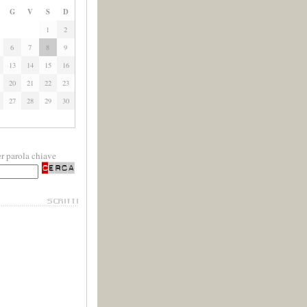
G
V
S
D
1
2
6
7
8
9
13
14
15
16
20
21
22
23
27
28
29
30
r parola chiave