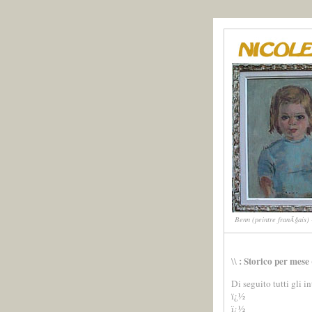
Benn (peintre franÃ§ais) -
: Storico per mese
\\
Di seguito tutti gli i
ï¿½
ï¿½